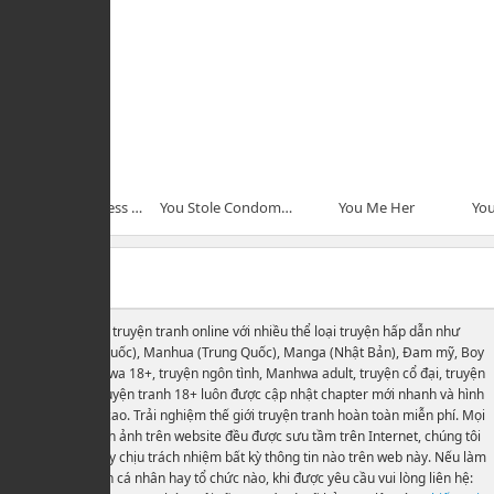
You`ll Cum in Less Than a Minute!
You Stole Condoms, so I Can Steal Your Virginity,
You Me Her
You
Comments
Website đọc truyện tranh online với nhiều thể loại truyện hấp dẫn như
Manhwa (Hàn Quốc), Manhua (Trung Quốc), Manga (Nhật Bản), Đam mỹ, Boy
love, Yaoi, manhwa 18+, truyện ngôn tình, Manhwa adult, truyện cổ đại, truyện
xuyên không, truyện tranh 18+ luôn được cập nhật chapter mới nhanh và hình
ảnh chất lượng cao. Trải nghiệm thế giới truyện tranh hoàn toàn miễn phí. Mọi
thông tin và hình ảnh trên website đều được sưu tầm trên Internet, chúng tôi
không sở hữu hay chịu trách nhiệm bất kỳ thông tin nào trên web này. Nếu làm
ảnh hưởng đến cá nhân hay tổ chức nào, khi được yêu cầu vui lòng liên hệ: