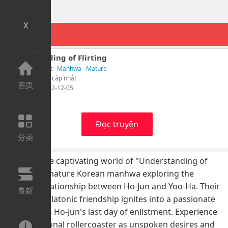
X
Understanding of Flirting
Từ khóa：
Adult
Manhwa
Mature
Tác giả： Chưa cập nhật
Cập nhật： 2022-12-05
0 Lượt xem
Đọc truyện
Dive into the captivating world of "Understanding of
Flirting," a mature Korean manhwa exploring the
complex relationship between Ho-Jun and Yoo-Ha. Their
seemingly platonic friendship ignites into a passionate
romance on Ho-Jun's last day of enlistment. Experience
their emotional rollercoaster as unspoken desires and