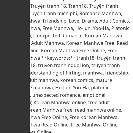
Manhwa18, Truyện tranh 18, Tranh18, Truyện tranh
người lớn, Truyện tranh miễn phí, Romance Manhwa,
Mature Manhwa, Friendship, Love, Drama, Adult Comics,
Korean Manhwa, Free Manhwa, Ho-Jun, Yoo-Ha, Platonic
Relationship, Unexpected Romance, Korean Manhwa
Online, Free Adult Manhwa, Korean Manhwa Free, Read
Manhwa Online, Korean Manhwa Free Online, Free
Korean Manhwa **Keywords:** tranh18, truyện tranh
18, manhwa18, truyen tranh nguoi lon, truyen tranh
mien phi, understanding of flirting, manhwa, friendship,
romance, adult manhwa, korean comics, mature
content, free manhwa, Ho-Jun, Yoo-Ha, platonic
relationship, unexpected romance, emotional
rollercoaster, Korean Manhwa online, free adult
manhwa, Korean Manhwa free, read manhwa online,
Korean Manhwa Free Online, Free Korean Manhwa,
Korean Manhwa Read Online, Free Manhwa Online,
Adult Manhwa Online