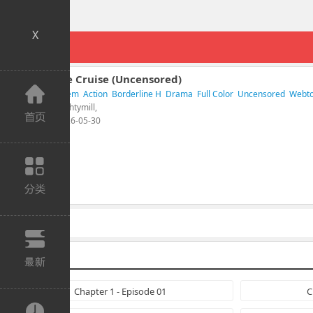
X
Rob in Zone Cruise (Uncensored)
Từ khóa：
Harem
Action
Borderline H
Drama
Full Color
Uncensored
Webt
Tác giả： Naughtymill,
Cập nhật： 2026-05-30
1862 Lượt xem
Chapter 1 - Episode 01
C