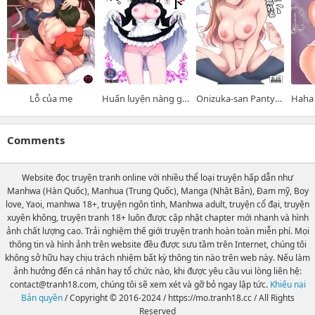
Lỗ của mẹ
Huấn luyện nàng giúp việc
Onizuka-san Panty Wasureru
Comments
Website đọc truyện tranh online với nhiều thể loại truyện hấp dẫn như
Manhwa (Hàn Quốc), Manhua (Trung Quốc), Manga (Nhật Bản), Đam mỹ, Boy
love, Yaoi, manhwa 18+, truyện ngôn tình, Manhwa adult, truyện cổ đại, truyện
xuyên không, truyện tranh 18+ luôn được cập nhật chapter mới nhanh và hình
ảnh chất lượng cao. Trải nghiệm thế giới truyện tranh hoàn toàn miễn phí. Mọi
thông tin và hình ảnh trên website đều được sưu tầm trên Internet, chúng tôi
không sở hữu hay chịu trách nhiệm bất kỳ thông tin nào trên web này. Nếu làm
ảnh hưởng đến cá nhân hay tổ chức nào, khi được yêu cầu vui lòng liên hệ:
contact@tranh18.com
, chúng tôi sẽ xem xét và gỡ bỏ ngay lập tức.
Khiếu nại
Bản quyền
/
Copyright © 2016-2024
/
https://mo.tranh18.cc
/
All Rights
Reserved