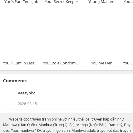
Yuri’s Part Time Job
Your Secret Keeper
Young Madam
Youn
You`ll Cum in Less Than a Minute!
You Stole Condoms, so I Can Steal Your Virginity,
You Me Her
Comments
Aaaayhbc
2026-03-15
Website đọc truyện tranh online với nhiều thể loại truyện hấp dẫn như
Manhwa (Hàn Quốc), Manhua (Trung Quốc), Manga (Nhật Bản), Đam mỹ, Boy
love, Yaoi, manhwa 18+, truyện ngôn tình, Manhwa adult, truyện cổ đại, truyện