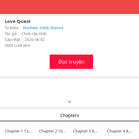
Love Quest
Từ khóa：
Manhwa
Adult
Mature
Tác giả： Chưa cập nhật
Cập nhật： 2026-06-02
3665 Lượt xem
Đọc truyện
∨
Chapters
Chapter 1 13,6941w ago
Chapter 2 10,3841w ago
Chapter 3 8,5881w ago
Chapter 4 8,5586d ago