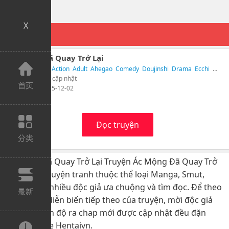
X
Ác Mộng Đã Quay Trở Lại
Từ khóa：
18+
Action
Adult
Ahegao
Comedy
Doujinshi
Drama
Ecchi
Hài h
Tác giả： Chưa cập nhật
Cập nhật： 2025-12-02
303 Lượt xem
Đọc truyện
Ác Mộng Đã Quay Trở Lại Truyện Ác Mộng Đã Quay Trở
Lại là một truyện tranh thuộc thể loại Manga, Smut,
Ecchi được nhiều độc giả ưa chuộng và tìm đọc. Để theo
dõi những diễn biến tiếp theo của truyện, mời độc giả
theo dõi tiến độ ra chap mới được cập nhật đều đặn
trên website Hentaivn.