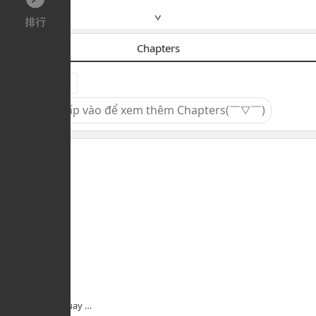
∨
Chapters
Oneshot
Nhấp vào để xem thêm Chapters(￣▽￣)
Liên quan
Ác Mộng Đã Quay Trở Lại